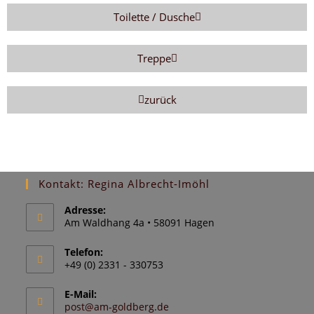
Toilette / Dusche
Treppe
zurück
Kontakt: Regina Albrecht-Imöhl
Adresse:
Am Waldhang 4a • 58091 Hagen
Telefon:
+49 (0) 2331 - 330753
E-Mail:
post@am-goldberg.de